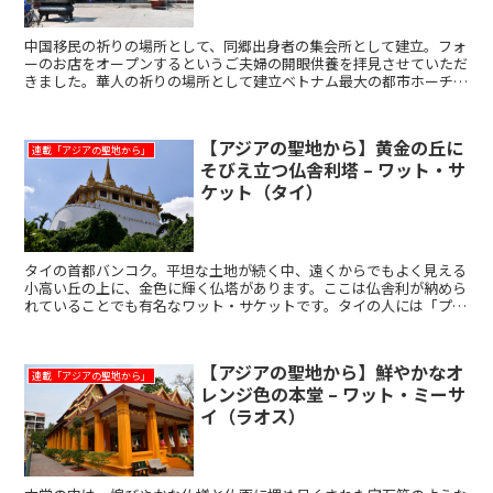
中国移民の祈りの場所として、同郷出身者の集会所として建立。フォ
ーのお店をオープンするというご夫婦の開眼供養を拝見させていただ
きました。華人の祈りの場所として建立ベトナム最大の都市ホーチミ
ンにチョロン地区と呼ばれるチャイナタウンがあります。日...
【アジアの聖地から】黄金の丘に
連載「アジアの聖地から」
そびえ立つ仏舎利塔 – ワット・サ
ケット（タイ）
タイの首都バンコク。平坦な土地が続く中、遠くからでもよく見える
小高い丘の上に、金色に輝く仏塔があります。ここは仏舎利が納めら
れていることでも有名なワット・サケットです。タイの人には「プ
ー・カオトーン」、正に「黄金の丘」の名で親しまれています。
【アジアの聖地から】鮮やかなオ
連載「アジアの聖地から」
レンジ色の本堂 – ワット・ミーサ
イ（ラオス）