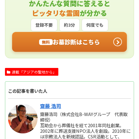
かんたんな質問に答えると
ピッタリな霊園
が分かる
登録不要
約3分
何度でも
お墓診断はこちら
無料
連載「アジアの聖地から」
この記事を書いた人
齋藤 浩司
齋藤浩司（株式会社B-WAYグループ 代表取
締役）
互助会から葬儀社を経て2001年同社創業。
2002年に葬送支援NPO法人を創設。2010年に
は宗教法人を新規認証。CSR活動として、