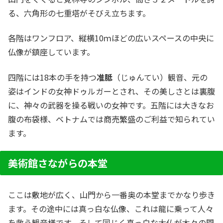
る、六角形の七重塔がそびえ立ちます。
各階はワンフロア、縦横10ｍほどの広いスペースの中央に
仏像が鎮座しています。
四階には18本の手を持つ
准胝
（じゅんてい）観音、元の
姿はインドの女神ドゥルガーとされ、その美しさとは裏腹
に、神々の武器を操る戦いの女神です。五階には大きなお
腹の布袋様、ベトナムでは商売繁盛のご利益で知られてい
ます。
美術館さながらの本堂
ここは敷地が広く、山門から一番奥の本堂までかなり歩き
ます。その途中には真っ白な仏像、これは龍に乗って人々
を救う観音様です。そして同じく真っ白な大仏が木々の間