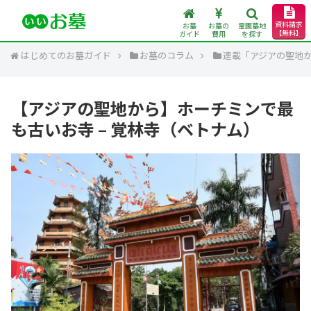
資料請求
お墓
お墓の
霊園墓地
【無料】
ガイド
費用
を探す
はじめてのお墓ガイド
お墓のコラム
連載「アジアの聖地
【アジアの聖地から】ホーチミンで最
も古いお寺 – 覚林寺（ベトナム）