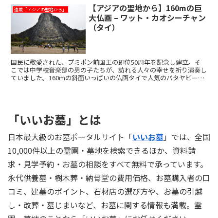
っているのです。
【アジアの聖地から】160mの巨
連載「アジアの聖地から」
大仏画 – ワット・カオシーチャン
（タイ）
国民に敬愛された、プミポン前国王の即位50周年を記念し建立。そ
こでは中学校音楽部の男の子たちが、訪れる人々の幸せを祈り演奏し
ていました。160ｍの斜面いっぱいの仏画タイで人気のパタヤビーチ
から20km、車で30分ほど走ると、誰もが驚く巨大な...
「いいお墓」とは
日本最大級のお墓ポータルサイト「
いいお墓
」では、全国
10,000件以上の霊園・墓地を検索できるほか、資料請
求・見学予約・お墓の相談をすべて無料で承っています。
永代供養墓・樹木葬・納骨堂の費用価格、お墓購入者の口
コミ、建墓のポイント、石材店の選び方や、お墓の引越
し・改葬・墓じまいなど、お墓に関する情報も満載。霊