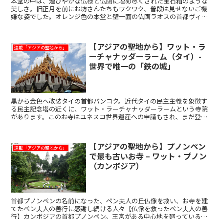
本堂の中は、煌びやかな仏様と仏画に埋め尽くされた宝石箱のような
美しさ。旧正月を前にお坊さんたちもワクワク、普段は見せないご機
嫌な姿でした。オレンジ色の本堂と壁一面の仏画ラオスの首都ヴィエ
ンチャンを東西に横切るセーターティラート通り沿いに、ワ...
【アジアの聖地から】ワット・ラ
連載「アジアの聖地から」
ーチャナッダーラーム（タイ）-
世界で唯一の「鉄の城」
黒から金色へ改装タイの首都バンコク。近代タイの民主主義を象徴す
る民主記念塔の近くに、ワット・ラーチャナッダーラームという寺院
があります。このお寺はユネスコ世界遺産への申請もされ、まだ登録
はされてないものの、その重要性を伺うことができます。1...
【アジアの聖地から】プノンペン
連載「アジアの聖地から」
で最も古いお寺 – ワット・プノン
（カンボジア）
首都プノンペンの名前になった、ペン夫人の丘仏像を救い、お寺を建
てたペン夫人の善行に感謝し続ける人々【仏像を救ったペン夫人の善
行】カンボジアの首都プノンペン。王宮がある中心地を廻っている