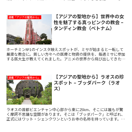
と、緑々と草木が生い茂る小高い丘、きれいに整えられた芝生...
【アジアの聖地から】世界中の女
連載「アジアの聖地から」
性を魅了する真っピンクの教会 –
タンディン教会（ベトナム）
ホーチミン№1のインスタ映えスポットが、ミサが始まると一転して
厳粛な教会に。貧しい方々への医療と物資の提供を、毎週ミサに参加
する医大生が教えてくれました。アニメの世界から飛び出してきたピ
ンクの教会ベトナムには1割ほどのクリスチャンがいるので...
【アジアの聖地から】ラオスの珍
連載「アジアの聖地から」
スポット – ブッダパーク（ラオ
ス）
ラオスの首都ビエンチャン中心部から東に25km、そこには誰もが驚
く摩訶不思議な空間があります。そこは「ブッダパーク」と呼ばれ、
正式にはワット・シェンクワンというお寺の名称を持っています。お
寺と言っても本堂もなければ、僧侶もいません。そこには独特の形と
世界観に溢れた仏教とヒンドゥー教のモニュメントが200体以上も建