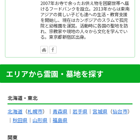
2007年お寺で余ったお供え物を困窮世帯へ届
けるフードバンクを設立。2013年からは東南
アジアの貧しい子ども達への生活・教育支援
を開始し、現在はカンボジアのスラムで孤児
院と幼稚園を運営。活動時に各国の聖地を訪
れ、宗教家や現地の人々から文化を学んでい
る。東京都新宿区出身。
エリアから霊園・墓地を探す
北海道・東北
北海道
（
札幌市
）｜
青森県
｜
岩手県
｜
宮城県
（
仙台市
）
｜
秋田県
｜
山形県
｜
福島県
関東