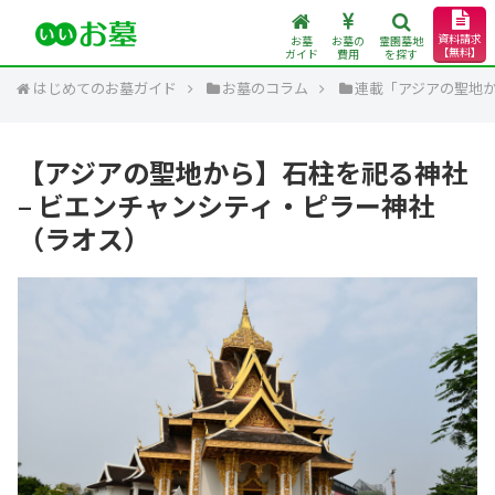
資料請求
お墓
お墓の
霊園墓地
【無料】
ガイド
費用
を探す
はじめてのお墓ガイド
お墓のコラム
連載「アジアの聖地
【アジアの聖地から】石柱を祀る神社
– ビエンチャンシティ・ピラー神社
（ラオス）