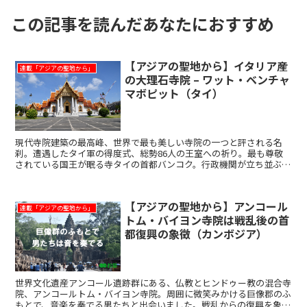
この記事を読んだあなたにおすすめ
【アジアの聖地から】イタリア産
連載「アジアの聖地から」
の大理石寺院 – ワット・ベンチャ
マボピット（タイ）
現代寺院建築の最高峰、世界で最も美しい寺院の一つと評される名
刹。遭遇したタイ軍の得度式、総勢86人の王室への祈り。最も尊敬
されている国王が眠る寺タイの首都バンコク。行政機関が立ち並ぶド
ゥシット地区に、真っ白な山門が目を引くワット・ベンチャマ...
【アジアの聖地から】アンコール
連載「アジアの聖地から」
トム・バイヨン寺院は戦乱後の首
都復興の象徴（カンボジア）
世界文化遺産アンコール遺跡群にある、仏教とヒンドゥー教の混合寺
院、アンコールトム・バイヨン寺院。周囲に微笑みかける巨像郡のふ
もとで、音楽を奏でる男たちと出会いました。戦乱からの復興を象徴