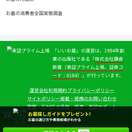
お墓の消費者全国実態調査
「いいお墓」の運営は、1984年創
業の出版社である「
株式会社鎌倉
新書（東証プライム上場、証券コ
ード：6184）
」が行っています。
運営会社
利用規約
プライバシーポリシー
サイトポリシー
掲載・提携のお問い合わせ
霊園・石材店の承継・譲渡・売却サポート
お墓探しガイドをプレゼント!
もれなく
全員に
お墓の選び方や費用相場がわかる