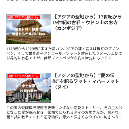
する混合宗教寺院カンボジア観光の玄関となるシャムリアッ...
【アジアの聖地から】17世紀から
連載「アジアの聖地から」
19世紀の古都 – ウドン山のお寺
（カンボジア）
17世紀から19世紀に栄えた都カンボジアの都と言えば現在のプノン
ペン、そして世界遺産アンコール・ワットを建造したクメール王朝は
世界的に有名ですが、首都プノンペンから約40㎞先にもウドン
（Oudong）という古都があります。17世紀から19世...
【アジアの聖地から】“愛の伝
連載「アジアの聖地から」
説”を祀るワット・マハープット
（タイ）
この国の映画興行記録を更新した切ない恋愛ストーリー。その主人公
となった霊が眠るお寺。厳格で知られるタイのお坊さんが、意外な一
面と共に教えてくれた悲恋物語。意外と気さくなタイのお坊さんタイ
の首都バンコク。下町の雰囲気が残るプラカノン地区。ここ...