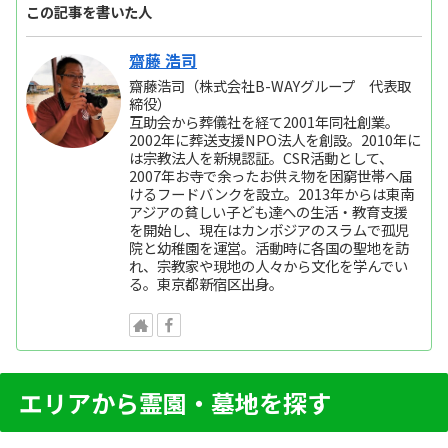
この記事を書いた人
齋藤 浩司
齋藤浩司（株式会社B-WAYグループ 代表取
締役）
互助会から葬儀社を経て2001年同社創業。
2002年に葬送支援NPO法人を創設。2010年に
は宗教法人を新規認証。CSR活動として、
2007年お寺で余ったお供え物を困窮世帯へ届
けるフードバンクを設立。2013年からは東南
アジアの貧しい子ども達への生活・教育支援
を開始し、現在はカンボジアのスラムで孤児
院と幼稚園を運営。活動時に各国の聖地を訪
れ、宗教家や現地の人々から文化を学んでい
る。東京都新宿区出身。
エリアから霊園・墓地を探す