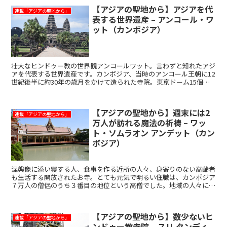
【アジアの聖地から】アジアを代
連載「アジアの聖地から」
表する世界遺産 – アンコール・ワ
ット（カンボジア）
壮大なヒンドゥー教の世界観アンコールワット。言わずと知れたアジ
アを代表する世界遺産です。カンボジア、当時のアンコール王朝に12
世紀後半に約30年の歳月をかけて造られた寺院。東京ドーム15個分
という広さは、アンコール遺跡群の中でも最大級の規模...
【アジアの聖地から】週末には2
連載「アジアの聖地から」
万人が訪れる魔法の祈祷 – ワッ
ト・ソムラオン アンデット（カン
ボジア）
涅槃像に添い寝する人、食事を作る近所の人々、身寄りのない高齢者
も生活する開放されたお寺。とても元気で明るい住職は、カンボジア
７万人の僧侶のうち３番目の地位という高僧でした。地域の人々に開
放されたお寺カンボジアのプノンペン国際空港から北東へ車...
【アジアの聖地から】数少ないヒ
連載「アジアの聖地から」
ンドゥー教寺院 – スリ タンディ