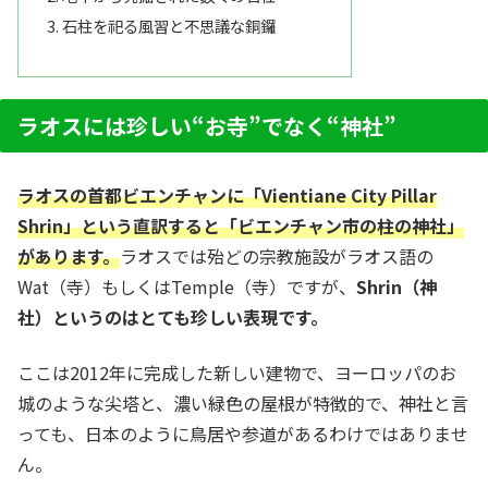
石柱を祀る風習と不思議な銅鑼
ラオスには珍しい“お寺”でなく“神社”
ラオスの首都ビエンチャンに「Vientiane City Pillar
Shrin」という直訳すると「ビエンチャン市の柱の神社」
があります。
ラオスでは殆どの宗教施設がラオス語の
Wat（寺）もしくはTemple（寺）ですが、
Shrin
（神
社）というのはとても珍しい表現です。
ここは2012年に完成した新しい建物で、ヨーロッパのお
城のような尖塔と、濃い緑色の屋根が特徴的で、神社と言
っても、日本のように鳥居や参道があるわけではありませ
ん。