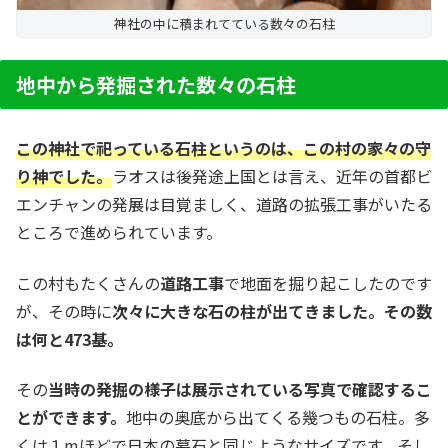
神社の中に積まれてている数々の石柱
地中から発掘された数々の石柱
この神社で祀っている石柱というのは、この村の家々の守
り神でした。
ラオスは後発途上国とは言え、近年の首都ビ
エンチャンの発展は目覚ましく、道路の拡張工事がいたる
ところで進められています。
この村もたくさんの
道路工事
で地面を掘り起こしたのです
が、その時に
次々に大きな石の柱が出てきました。その数
は何と473基。
その
当時の発掘の様子は展示されている写真で確認するこ
とができます。
地中の奥底から出てくる幾つもの石柱。多
くは１mほどで日本の墓石と同じようなサイズです。そし