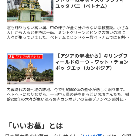
ユッタ パニ（ベトナム）
窓も飾りもない高い塀、中の様子が全く分からない宗教施設。小さな
入口から入ると景色は一転、ミントグリーンとピンクの憩いの場に
人々が集っていました。ベトナムとヒンドゥー教ベトナムでは８割を
仏教徒が占め、１割がカトリック、そして残り１割の中にヒン...
【アジアの聖地から】キリングフ
連載「アジアの聖地から」
ィールドの一つ – ワット・チョン
ポッ クエッ（カンボジア）
内戦時代の処刑場の跡地、今でも約600体の遺骨が悲しく眠ります。
ヘトヘトになりながら、一日中大量の薪を割る若いお坊さんたち。樹
齢300年の木々が生い茂るお寺カンボジアの首都プノンペン郊外にあ
るお寺“ワット・チョンポックエッ”。カンボジアの人...
「いいお墓」とは
日本最大級のお墓ポータルサイト「
いいお墓
」では、全国