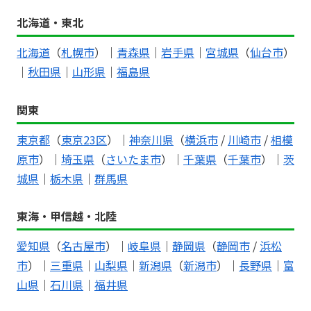
北海道・東北
北海道
（
札幌市
）｜
青森県
｜
岩手県
｜
宮城県
（
仙台市
）
｜
秋田県
｜
山形県
｜
福島県
関東
東京都
（
東京23区
）｜
神奈川県
（
横浜市
/
川崎市
/
相模
原市
）｜
埼玉県
（
さいたま市
）｜
千葉県
（
千葉市
）｜
茨
城県
｜
栃木県
｜
群馬県
東海・甲信越・北陸
愛知県
（
名古屋市
）｜
岐阜県
｜
静岡県
（
静岡市
/
浜松
市
）｜
三重県
｜
山梨県
｜
新潟県
（
新潟市
）｜
長野県
｜
富
山県
｜
石川県
｜
福井県