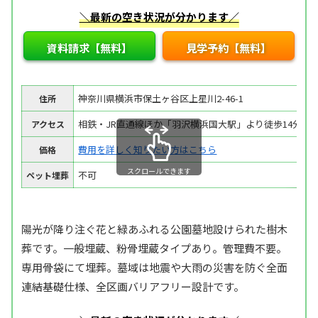
＼最新の空き状況が分かります／
資料請求【無料】
見学予約【無料】
神奈川県横浜市保土ヶ谷区上星川2-46-1
住所
相鉄・JR直通線ほか「羽沢横浜国大駅」より徒歩14分
アクセス
費用を詳しく知りたい方はこちら
価格
スクロールできます
不可
ペット埋葬
陽光が降り注ぐ花と緑あふれる公園墓地設けられた樹木
葬です。一般埋蔵、粉骨埋蔵タイプあり。管理費不要。
専用骨袋にて埋葬。墓域は地震や大雨の災害を防ぐ全面
連結基礎仕様、全区画バリアフリー設計です。