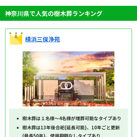
神奈川県で人気の樹木葬ランキング
横浜三保浄苑
樹木葬は１名様～4名様が埋葬可能なタイプあり
樹木葬は13年後合祀(延長可能)、10年ごと更新
(最長50年)、使用期限なしタイプあり