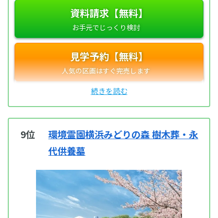
資料請求【無料】
見学予約【無料】
9位
環境霊園横浜みどりの森 樹木葬・永
代供養墓