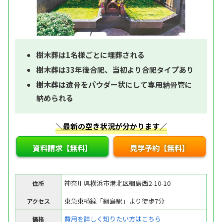
樹木葬は1名様ごとに埋葬される
樹木葬は33年後合祀、当初より合祀タイプあり
樹木葬は遺骨をパウダー状にして専用納骨管に
納められる
＼最新の空き状況が分かります／
資料請求【無料】
見学予約【無料】
神奈川県横浜市港北区綱島西2-10-10
住所
東急東横線「綱島駅」より徒歩7分
アクセス
費用を詳しく知りたい方はこちら
価格