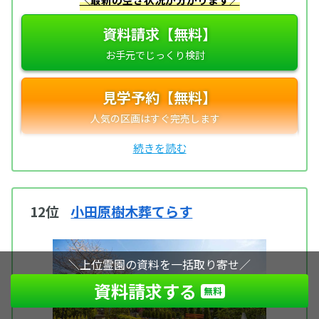
資料請求【無料】
見学予約【無料】
12位
小田原樹木葬てらす
＼上位霊園の資料を一括取り寄せ／
資料請求する
無料