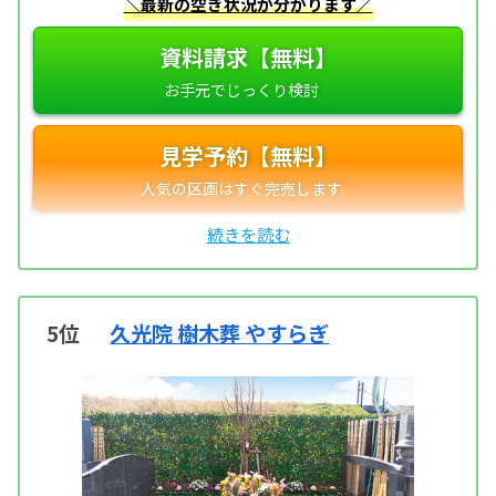
＼最新の空き状況が分かります／
資料請求【無料】
見学予約【無料】
5位
久光院 樹木葬 やすらぎ