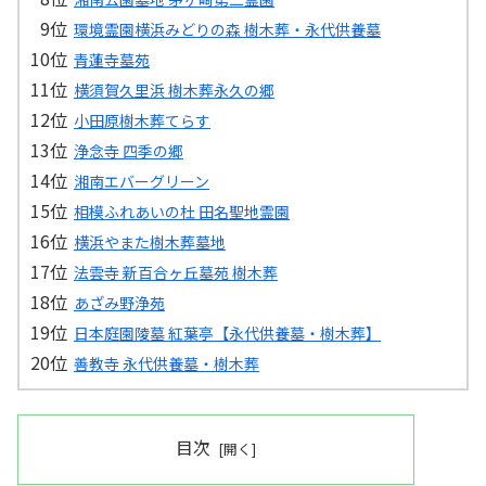
環境霊園横浜みどりの森 樹木葬・永代供養墓
青蓮寺墓苑
横須賀久里浜 樹木葬永久の郷
小田原樹木葬てらす
浄念寺 四季の郷
湘南エバーグリーン
相模ふれあいの杜 田名聖地霊園
横浜やまた樹木葬墓地
法雲寺 新百合ヶ丘墓苑 樹木葬
あざみ野浄苑
日本庭園陵墓 紅葉亭【永代供養墓・樹木葬】
善教寺 永代供養墓・樹木葬
目次