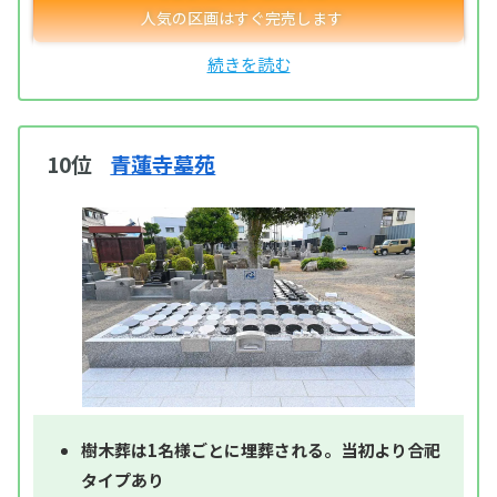
10位
青蓮寺墓苑
樹木葬は1名様ごとに埋葬される。当初より合祀
タイプあり