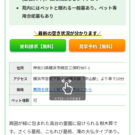
苑内にはペットと眠れる一般墓あり。ペット専
用合祀墓もあり
＼最新の空き状況が分かります／
資料請求【無料】
見学予約【無料】
神奈川県横浜市緑区三保町987-1
住所
横浜市営地下鉄・JR横浜線「中山駅」より車で10分
アクセス
費用を詳しく知りたい方はこちら
価格
スクロールできます
可
ペット埋葬
周囲が緑に包まれた高台の霊園に設けられる樹木葬で
す。さくら墓苑、こもれび墓苑、滝の大仏タイプあり。