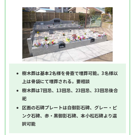
樹木葬は基本2名様を骨壺で埋葬可能。3名様以
上は骨袋にて埋葬される。要相談
樹木葬は7回忌、13回忌、23回忌、33回忌後合
祀
区画の石碑プレートは白御影石碑、グレー・ピ
ンク石碑、赤・黒御影石碑、本小松石碑より選
択可能