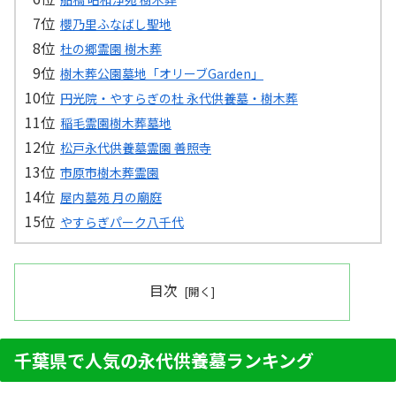
櫻乃里ふなばし聖地
杜の郷霊園 樹木葬
樹木葬公園墓地「オリーブGarden」
円光院・やすらぎの杜 永代供養墓・樹木葬
稲毛霊園樹木葬墓地
松戸永代供養墓霊園 善照寺
市原市樹木葬霊園
屋内墓苑 月の廟庭
やすらぎパーク八千代
目次
千葉県で人気の永代供養墓ランキング