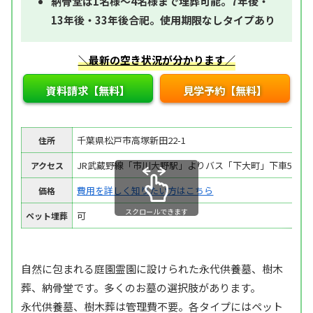
納骨堂は1名様～4名様まで埋葬可能。7年後・
13年後・33年後合祀。使用期限なしタイプあり
＼最新の空き状況が分かります／
資料請求【無料】
見学予約【無料】
千葉県松戸市高塚新田22-1
住所
JR武蔵野線「市川大野駅」よりバス「下大町」下車5分
アクセス
費用を詳しく知りたい方はこちら
価格
スクロールできます
可
ペット埋葬
自然に包まれる庭園霊園に設けられた永代供養墓、樹木
葬、納骨堂です。多くのお墓の選択肢があります。
永代供養墓、樹木葬は管理費不要。各タイプにはペット