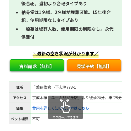
後合祀。当初より合祀タイプあり
納骨堂は1名様、2名様が埋葬可能。15年後合
祀。使用期限なしタイプあり
一般墓は埋葬人数、使用期限の制限なし。永代
供養付
＼最新の空き状況が分かります／
資料請求【無料】
見学予約【無料】
千葉県佐倉市下志津778-1
住所
京成本線「ユーカリが丘駅」より徒歩20分、車で5分
アクセス
費用を詳しく知りたい方はこちら
価格
スクロールできます
不可
ペット埋葬