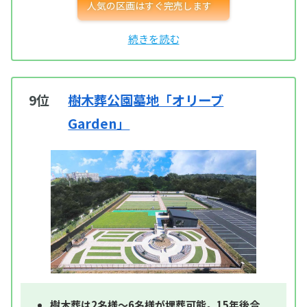
9位
樹木葬公園墓地「オリーブ
Garden」
樹木葬は2名様～6名様が埋葬可能。15年後合