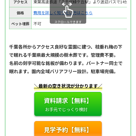
東葉高速鉄道「八千代緑ケ丘駅」より送迎バスで14分
アクセス
費用を詳しく知りたい方はこちら
価格
スクロールできます
不可
ペット埋葬
千葉各所からアクセス良好な霊園に建つ、枝垂れ梅の下
で眠れる千葉県最大規模の樹木葬です。管理費不要。
名前の刻字可能な銘板が備わります。パートナー同士で
眠れます。園内全域バリアフリー設計。駐車場完備。
＼最新の空き状況が分かります／
資料請求【無料】
見学予約【無料】