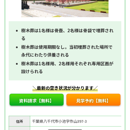
樹木葬は1名様は骨壺、2名様は骨袋で埋葬され
る
樹木葬は使用期限なし。当初埋葬された場所で
永代にわたり供養される
樹木葬は1名様用、2名様用それぞれ専用区画が
設けられる
＼最新の空き状況が分かります／
資料請求【無料】
見学予約【無料】
千葉県八千代市小池字作山397-3
住所