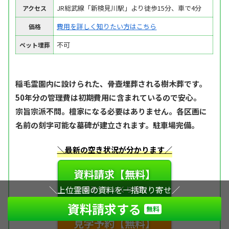
JR総武線「新検見川駅」より徒歩15分、車で4分
アクセス
費用を詳しく知りたい方はこちら
価格
不可
ペット埋葬
稲毛霊園内に設けられた、骨壺埋葬される樹木葬です。
50年分の管理費は初期費用に含まれているので安心。
宗旨宗派不問。檀家になる必要はありません。各区画に
名前の刻字可能な墓碑が建立されます。駐車場完備。
＼最新の空き状況が分かります／
資料請求【無料】
＼上位霊園の資料を一括取り寄せ／
資料請求する
無料
見学予約【無料】