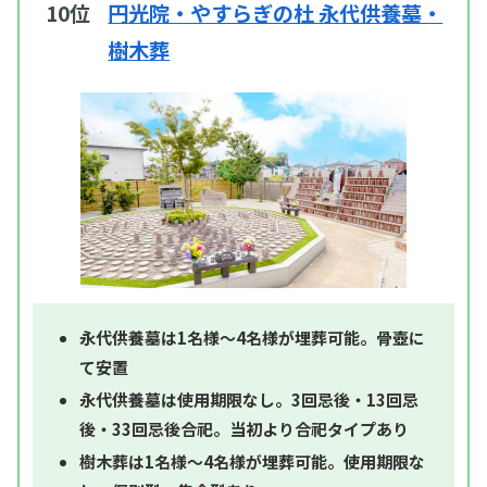
10位
円光院・やすらぎの杜 永代供養墓・
樹木葬
永代供養墓は1名様～4名様が埋葬可能。骨壺に
て安置
永代供養墓は使用期限なし。3回忌後・13回忌
後・33回忌後合祀。当初より合祀タイプあり
樹木葬は1名様～4名様が埋葬可能。使用期限な