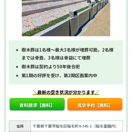
樹木葬は1名様～最大3名様が埋葬可能。2名様
までは骨壺、3名様は骨袋にて埋葬
樹木葬は契約より50年後合祀
第1期の好評を受け、第2期区画案内中
＼最新の空き状況が分かります／
資料請求【無料】
見学予約【無料】
千葉県千葉市稲毛区稲毛町4-345-1（稲毛霊園内）
住所