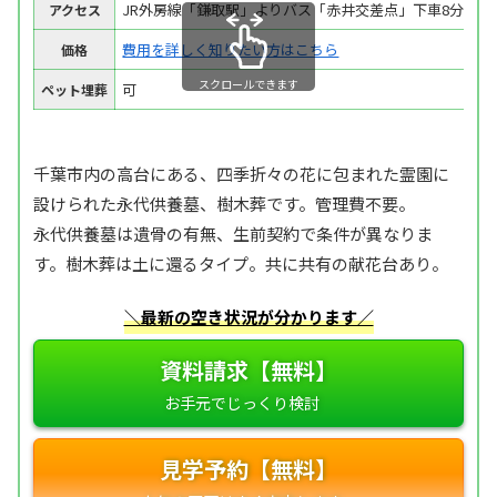
JR外房線「鎌取駅」よりバス「赤井交差点」下車8分
アクセス
費用を詳しく知りたい方はこちら
価格
スクロールできます
可
ペット埋葬
千葉市内の高台にある、四季折々の花に包まれた霊園に
設けられた永代供養墓、樹木葬です。管理費不要。
永代供養墓は遺骨の有無、生前契約で条件が異なりま
す。樹木葬は土に還るタイプ。共に共有の献花台あり。
＼最新の空き状況が分かります／
資料請求【無料】
見学予約【無料】