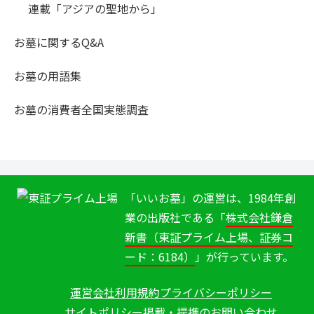
連載「アジアの聖地から」
お墓に関するQ&A
お墓の用語集
お墓の消費者全国実態調査
「いいお墓」の運営は、1984年創
業の出版社である「
株式会社鎌倉
新書（東証プライム上場、証券コ
ード：6184）
」が行っています。
運営会社
利用規約
プライバシーポリシー
サイトポリシー
掲載・提携のお問い合わせ