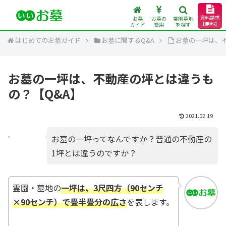
資料請求
お墓
お墓の
霊園墓地
【無料】
ガイド
費用
を探す
はじめてのお墓ガイド
お墓に関するQ&A
お墓の一坪は、
お墓の一坪は、不動産の坪とは違うも
の？【Q&A】
2021.02.19
お墓の一坪ってなんですか？普通の不動産の
1坪とは違うのですか？
霊園・墓地の
一坪は、3尺四方（90センチ
×90センチ）で畳半畳分の広さ
を表します。