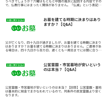
うべきでしょうか？六曜はもともと中国の風水に起因する内容ですの
で、仏教行事にはまったく関係がありません。「仏滅」という表記
も、元々は「物滅」と表記されていたものを、縁起が悪い日と...
お墓を建てる時期に決まりはあり
お墓に関するQ&A
ますか？【Q&A】
父が亡くなり、四十九日が過ぎましたが、お墓を建てる時期に決まり
はありますか？お墓を建てる時期に決まりはありません。ご遺骨があ
る場合は、四十九日から百カ日、遅くとも一周忌までには間に合うよ
う建墓するのが一般的とされています。このQ&Aに関連す...
公営霊園・市営墓地が安いという
お墓に関するQ&A
のは本当？【Q&A】
公営霊園・市営墓地が安いというのは本当？【回答】公営霊園・墓地
は基本的に税金でまかなわれているので、同条件の民営霊園より安く
なります。