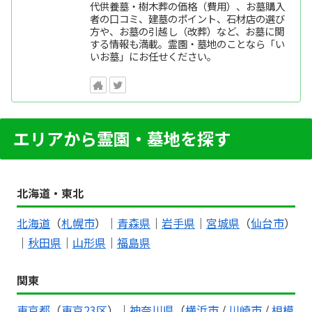
代供養墓・樹木葬の価格（費用）、お墓購入
者の口コミ、建墓のポイント、石材店の選び
方や、お墓の引越し（改葬）など、お墓に関
する情報も満載。霊園・墓地のことなら「い
いお墓」にお任せください。
エリアから霊園・墓地を探す
北海道・東北
北海道
（
札幌市
）｜
青森県
｜
岩手県
｜
宮城県
（
仙台市
）
｜
秋田県
｜
山形県
｜
福島県
関東
東京都
（
東京23区
）｜
神奈川県
（
横浜市
/
川崎市
/
相模