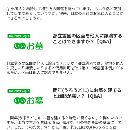
Q. 外国人と結婚して相手方の国籍を持っています。 今は伴侶と死別
して日本で暮らしていますが、将来、日本の両親のお墓に入ることが
できるのでしょうか。
都立霊園の区画を他人に譲渡する
お墓に関するQ&A
ことはできますか？【Q&A】
都立霊園の区画は他人に譲渡できますか？都立霊園では、墓地を他人
に貸したり譲渡したりすると使用許可を取り消す「都霊園条例」があ
るため、区画は他人に譲渡できません。
閏年(うるうどし)にお墓を建てる
お墓に関するQ&A
と縁起が悪い？【Q&A】
「閏年(うるうどし)にお墓を建てると縁起が良くない」と聞いたので
すが、本当ですか？昔は太陰暦(旧暦)で、月の動きを暦の基準にして
いました。そのため、何年かに一度、約30日(1カ月)のうるうを設け