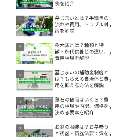
例を紹介
墓じまいとは？手続きの
流れや費用、トラブル対
策を解説
樹木葬とは？種類と特
徴・永代供養との違い、
費用相場を解説
墓じまいの補助金制度と
は？もらえる自治体と費
用を抑える方法を解説
墓石の値段はいくら？費
用の相場や内訳、価格を
決める要素を紹介
お盆の服装は？お墓参り
と初盆・新盆法要で気を