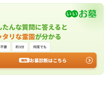
んたんな質問に答えると
ッタリな霊園
が分かる
録不要
約3分
何度でも
お墓診断はこちら
無料