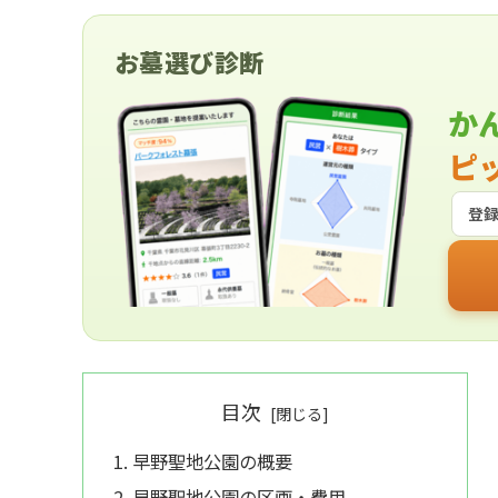
お墓選び診断
か
ピ
登
目次
早野聖地公園の概要
早野聖地公園の区画・費用