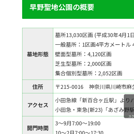
早野聖地公園の概要
墓所13,030区画 (平成30年4月1
一般墓所：1区画4平方メートル 4
墓地形態
壁面型墓所：4,120区画
芝生型墓所：2,000区画
集合個別型墓所：2,052区画
住所
〒215-0016 神奈川県川崎市麻
小田急線「新百合ヶ丘駅」より
アクセス
小田急・東急(新23)「あざみ
ス
3～9月7:00～19:00
開門時間
10～2月7:00～17:30