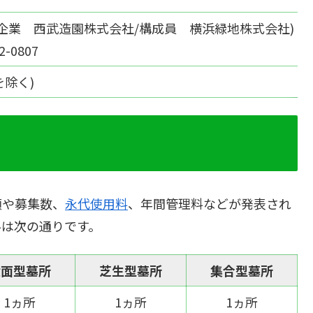
企業 西武造園株式会社/構成員 横浜緑地株式会社)
2-0807
日を除く)
類や募集数、
永代使用料
、年間管理料などが発表され
料は次の通りです。
壁面型墓所
芝生型墓所
集合型墓所
1ヵ所
1ヵ所
1ヵ所