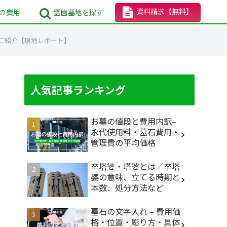
資料請求
【無料】
の
費用
霊園墓地
を探す
どご紹介【現地レポート】
人気記事ランキング
お墓の値段と費用内訳–
永代使用料・墓石費用・
管理費の平均価格
卒塔婆・塔婆とは／卒塔
婆の意味、立てる時期と
本数、処分方法など
墓石の文字入れ – 費用価
格・位置・彫り方・具体