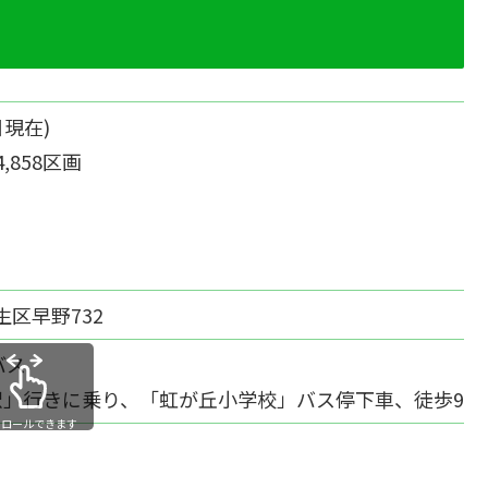
日現在)
,858区画
生区早野732
バス
野駅」行きに乗り、「虹が丘小学校」バス停下車、徒歩9分
クロールできます