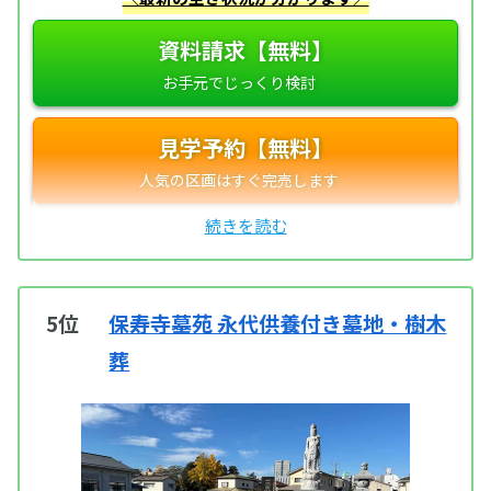
資料請求【無料】
見学予約【無料】
5位
保寿寺墓苑 永代供養付き墓地・樹木
葬