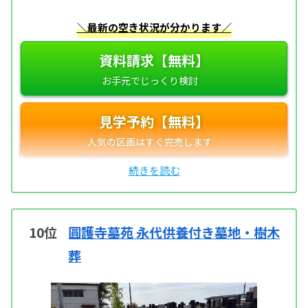
＼最新の空き状況が分かります／
資料請求【無料】
見学予約【無料】
10位
圓護寺墓苑 永代供養付き墓地・樹木
葬