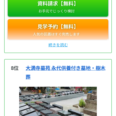
資料請求【無料】
見学予約【無料】
8位
大満寺墓苑 永代供養付き墓地・樹木
葬