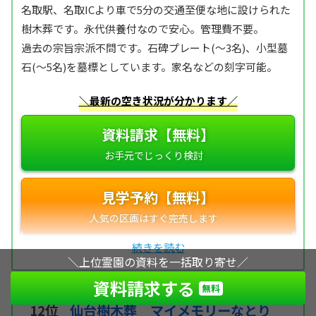
名取駅、名取ICより車で5分の交通至便な地に設けられた
樹木葬です。永代供養付なので安心。管理費不要。
過去の宗旨宗派不問です。石碑プレート(～3名)、小型墓
石(～5名)を墓標としています。家名などの刻字可能。
＼最新の空き状況が分かります／
資料請求【無料】
見学予約【無料】
＼上位霊園の資料を一括取り寄せ／
資料請求する
無料
12位
仙台樹木葬 マイメモリーなとり