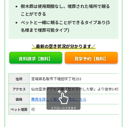
樹木葬は使用期限なし。埋葬された場所で眠る
ことができる
ペットと一緒に眠ることができるタイプあり(5
名様まで埋葬可能タイプ)
＼最新の空き状況が分かります／
資料請求【無料】
見学予約【無料】
宮城県名取市下増田字丁地233
住所
仙台空港アクセス線「杜せきのした駅」より徒歩14分
アクセス
費用を詳しく知りたい方はこちら
価格
スクロールできます
可
ペット埋葬