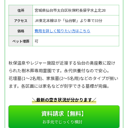
宮城県仙台市太白区秋保町長袋字水上北28
住所
JR東北本線ほか「仙台駅」より車で33分
アクセス
費用を詳しく知りたい方はこちら
価格
可
ペット埋葬
秋保温泉やレジャー施設が近接する仙台の奥座敷に設け
られた樹木葬専用霊園です。永代供養付なので安心。
花壇墓(1～2名用)、家族墓(2～5名用)などのタイプが揃い
ます。各区画には家名などが刻字できる墓標が完備。
＼最新の空き状況が分かります／
資料請求【無料】