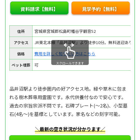
資料請求【無料】
見学予約【無料】
宮城県宮城郡松島町幡谷字観音52
住所
JR東北本線「品井沼駅」より徒歩10分。無料送迎あり
アクセス
費用を詳しく知りたい方はこちら
価格
スクロールできます
可
ペット埋葬
品井沼駅より徒歩圏内の好アクセス地。緑や草木に包ま
れる樹木葬専用霊園です。永代供養付なので安心です。
過去の宗旨宗派不問です。石碑プレート(～2名)、小型墓
石(4名～)を墓標としています。家名などの刻字可能。
＼最新の空き状況が分かります／