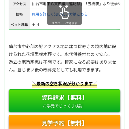
仙台市地下鉄東西線「連坊駅」「五橋駅」より徒歩5分
アクセス
費用を詳しく知りたい方はこちら
価格
スクロールできます
不可
ペット埋葬
仙台市中心部の好アクセス地に建つ保寿寺の境内地に設
けられた花壇型樹木葬です。永代供養付なので安心。
過去の宗旨宗派は不問です。檀家になる必要はありませ
ん。墓じまい後の改葬先としても利用できます。
＼最新の空き状況が分かります／
資料請求【無料】
見学予約【無料】