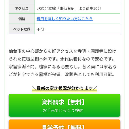
JR東北本線「東仙台駅」より徒歩10分
アクセス
費用を詳しく知りたい方はこちら
価格
不可
ペット埋葬
仙台市の中心部からも好アクセスな寺院・圓護寺に設け
られた花壇型樹木葬です。永代供養付なので安心です。
宗旨宗派不問。檀家になる必要なし。各区画には家名な
どが刻字できる墓標が完備。改葬先としても利用可能。
＼最新の空き状況が分かります／
資料請求【無料】
見学予約【無料】