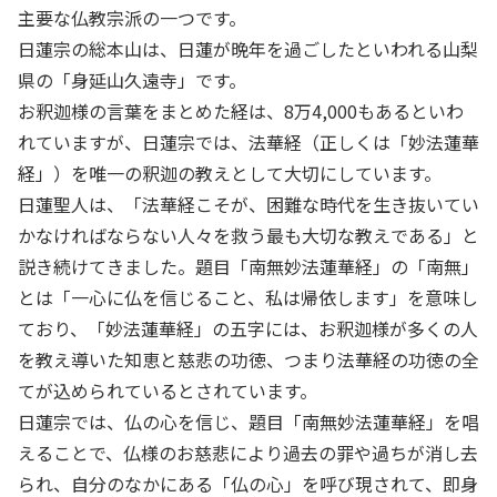
主要な仏教宗派の一つです。
日蓮宗の総本山は、日蓮が晩年を過ごしたといわれる山梨
県の「身延山久遠寺」です。
お釈迦様の言葉をまとめた経は、8万4,000もあるといわ
れていますが、日蓮宗では、法華経（正しくは「妙法蓮華
経」）を唯一の釈迦の教えとして大切にしています。
日蓮聖人は、「法華経こそが、困難な時代を生き抜いてい
かなければならない人々を救う最も大切な教えである」と
説き続けてきました。題目「南無妙法蓮華経」の「南無」
とは「一心に仏を信じること、私は帰依します」を意味し
ており、「妙法蓮華経」の五字には、お釈迦様が多くの人
を教え導いた知恵と慈悲の功徳、つまり法華経の功徳の全
てが込められているとされています。
日蓮宗では、仏の心を信じ、題目「南無妙法蓮華経」を唱
えることで、仏様のお慈悲により過去の罪や過ちが消し去
られ、自分のなかにある「仏の心」を呼び現されて、即身