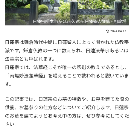
日蓮宗総本山 身延山久遠寺 日蓮聖人御墓・祖廟塔
2024.04.17
日蓮宗は鎌倉時代中期に日蓮聖人によって開かれた仏教宗
派です。鎌倉仏教の一つに数えられ、日蓮法華宗あるいは
法華宗とも呼ばれます。
日蓮宗では、法華経こそが唯一の釈迦の教えであるとし、
「南無妙法蓮華経」を唱えることで救われると説いていま
す。
この記事では、日蓮宗のお墓の特徴や、お墓を建てた際の
供養、お墓参りの仕方などについてご紹介します。日蓮宗
のお墓を建てようとお考え中の方は、ぜひ参考にしてくだ
さい。