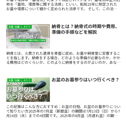
称を「墓地、埋葬等に関する法律」といい、昭和23年に制定された
お墓や埋葬について細かく定められた法律です。 そして、この法律
の施行細則を定める法令として、厚生労働省令の「墓地、埋葬に関す
る法律施行規則」があります。ここで、お墓の法律的な定義、お墓に
埋葬する場合の手続き、お墓の管理に関する規則や罰則を定めていま
納骨とは？納骨式の時期や費用、
す。
法事/法要/しきたり
準備の手順などを解説
納骨とは、火葬された遺骨を骨壺に収め、お墓や納骨堂に安置するこ
とを指します。納骨をする場合、どのような準備が必要なのか、かか
る費用はどのくらいか、どのように納骨をするのがよいのか、あなた
はご存知でしょうか？ ここでは納骨をする時の予約や埋葬許可証な
どの手続き方法、お布施など納骨にかかる費用についてご紹介しま
す。また納骨法要までの準備、実際の納骨式の進め方、費用の負担を
お盆のお墓参りはいつ行くべき？
抑える永代供養のほか、納骨法要に呼ぶ人、服装などのマナー、お香
法事/法要/しきたり
典・御供物料、持ち物についても解説します。納骨をスムーズに取り
行うためにも、事前に知っておくとよいことをひとつずつお伝えしま
す。
この記事はこんな方におすすめ：お盆の日程、お盆のお墓参りについ
て知りたい方2025年の7月盆（新暦盆）の期間は7月13日（日）から7
月16日（水）までの4日間です。2025年の8月盆（月遅れ盆）の期間
は8月13日（水）から8月16日（土）ま...