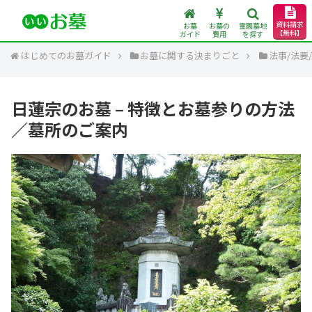
資料請求
お墓
お墓の
霊園墓地
【無料】
ガイド
費用
を探す
はじめてのお墓ガイド
お墓に関する決まりごと
法事/法要
日蓮宗のお墓 – 特徴とお墓参りの方法
／墓所のご案内