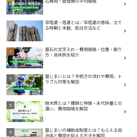
石費用・管理費の平均価格
卒塔婆・塔婆とは／卒塔婆の意味、立て
る時期と本数、処分方法など
墓石の文字入れ – 費用価格・位置・彫り
方・具体例を紹介
墓じまいとは？手続きの流れや費用、ト
ラブル対策を解説
樹木葬とは？種類と特徴・永代供養との
違い、費用相場を解説
墓じまいの補助金制度とは？もらえる自
治体と費用を抑える方法を解説