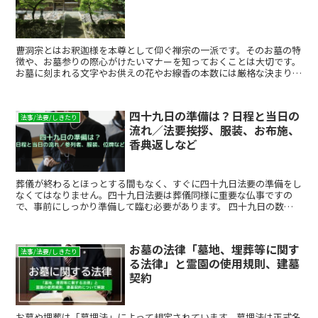
曹洞宗とはお釈迦様を本尊として仰ぐ禅宗の一派です。そのお墓の特
徴や、お墓参りの際心がけたいマナーを知っておくことは大切です。
お墓に刻まれる文字やお供えの花やお線香の本数には厳格な決まりご
とがあるのでしょうか。お墓はご先祖様が眠る大切な場所ですから失
礼のないようお参りしたいものです。 この記事では、曹洞宗のお墓
の特徴や霊園の選び方、お墓参りの仕方などについてご紹介していき
四十九日の準備は？日程と当日の
ます。
法事/法要/しきたり
流れ／法要挨拶、服装、お布施、
香典返しなど
葬儀が終わるとほっとする間もなく、すぐに四十九日法要の準備をし
なくてはなりません。四十九日法要は葬儀同様に重要な仏事ですの
で、事前にしっかり準備して臨む必要があります。 四十九日の数え
方は亡くなった日を一日目とし、四十九日目より前に法要の日程を設
定するため、実はあまり準備期間がありません。また、四十九日法要
にはどのような準備が必要なのか、知らないという方も多いのではな
お墓の法律「墓地、埋葬等に関す
いでしょうか。位牌や仏壇の用意、僧侶に渡すお布施、招く人への案
法事/法要/しきたり
る法律」と霊園の使用規則、建墓
内状、香典返し、お供えに対する引き出物など用意するものも多いた
め、早めの準備が肝要です。 ここでは、四十九日を迎えるに当た
契約
り、施主が慌てないように、法事当日の流れに沿って知っておきたい
事柄をご説明いたします。
お墓や埋葬は「墓埋法」によって規定されています。墓埋法は正式名