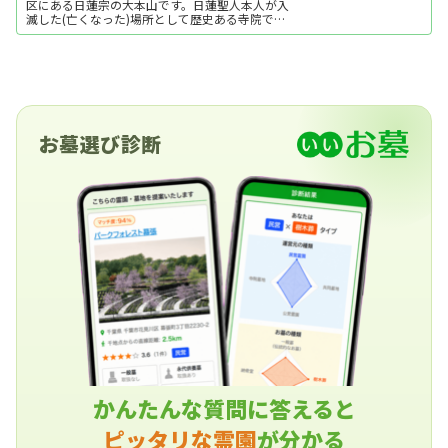
区にある日蓮宗の大本山です。日蓮聖人本人が入
滅した(亡くなった)場所として歴史ある寺院で、
参道の桜や重要文化財の五重塔などでも有名で
す。今回は、そんな池上本門寺の由緒や見どころ
と、その池上本門寺の山内にある墓地についてご
紹介します。
お墓選び診断
かんたんな質問に答えると
ピッタリな霊園
が分かる