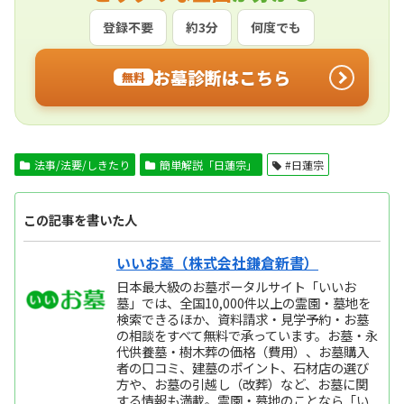
登録不要
約3分
何度でも
お墓診断はこちら
無料
法事/法要/しきたり
簡単解説「日蓮宗」
#日蓮宗
この記事を書いた人
いいお墓（株式会社鎌倉新書）
日本最大級のお墓ポータルサイト「いいお
墓」では、全国10,000件以上の霊園・墓地を
検索できるほか、資料請求・見学予約・お墓
の相談をすべて無料で承っています。お墓・永
代供養墓・樹木葬の価格（費用）、お墓購入
者の口コミ、建墓のポイント、石材店の選び
方や、お墓の引越し（改葬）など、お墓に関
する情報も満載。霊園・墓地のことなら「い