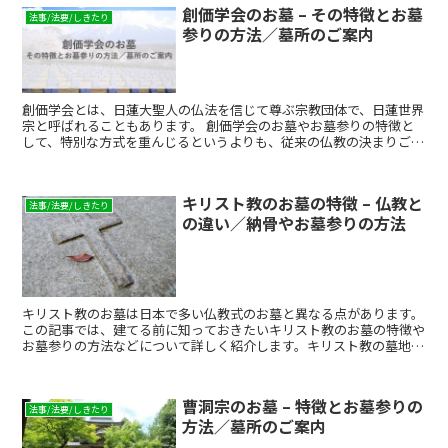
創価学会のお墓 – その特徴とお墓
法事/法要/しきたり
参りの方法／墓所のご案内
創価学会とは、日蓮大聖人の仏法を信じて尊ぶ宗教団体で、日蓮世界
宗と呼ばれることもあります。 創価学会のお墓やお墓参りの特徴と
して、特別な方式を重んじるというよりも、従来の仏教の決まりごと
にとらわれない柔軟なスタイルが垣間見えることが挙げられます。こ
れは、時代に沿った様式で行うようにとの創価学会の教義から、現代
社会の人々の暮らしに合った形に合わせたためです。 ここでは、創
キリスト教のお墓の特徴 – 仏教と
価学会のお墓の特徴や、お墓参りについて紹介します。
法事/法要/しきたり
の違い／納骨やお墓参りの方法
キリスト教のお墓は日本で多い仏教式のお墓と異なる点があります。
この記事では、建てる前に知っておきたいキリスト教のお墓の特徴や
お墓参りの方法などについて詳しく紹介します。キリスト教の墓地や
お墓を探している方は必見です。
曹洞宗のお墓 – 特徴とお墓参りの
法事/法要/しきたり
方法／墓所のご案内