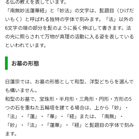
る仏の教えを表しています。
「南無妙法蓮華経」と「妙法」の文字は、髭題目（ひげだ
いもく）と呼ばれる独特の字体で刻みます。「法」以外の
6文字の端の部分を髭のように長く伸ばして書きます。法
の光に照らされて万物が真理の活動に入る姿を表している
といわれています。
お墓の形態
日蓮宗では、お墓の形態として和型、洋型どちらを選んで
も構いません。
和型のお墓で、宝珠形・半月形・三角形・円形・方形の5
つの石を重ねた五輪塔を建てる場合は、上から「妙」・
「法」・「蓮」・「華」・「経」または、「南無」・
「妙」・「法」・「蓮華」・「経」と髭題目の字体で刻み
ます。