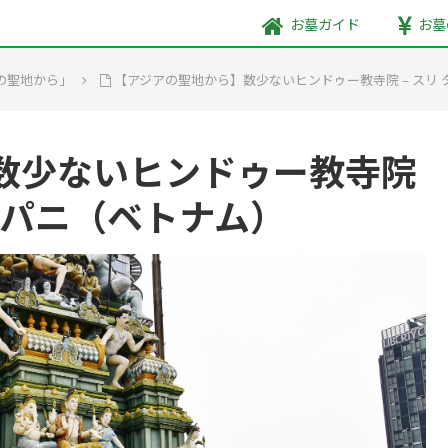
お墓
ガイド
お墓
の聖地から」
【アジアの聖地から】数少ないヒンドゥー教寺院 – スリ 
数少ないヒンドゥー教寺院
タ パニ（ベトナム）