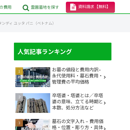
資料請求
【無料】
の
費用
霊園墓地
を探す
タンディ ユッタ パニ（ベトナム）
人気記事ランキング
お墓の値段と費用内訳–
永代使用料・墓石費用・
管理費の平均価格
卒塔婆・塔婆とは／卒塔
婆の意味、立てる時期と
本数、処分方法など
墓石の文字入れ – 費用価
格・位置・彫り方・具体