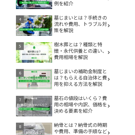
例を紹介
墓じまいとは？手続きの
流れや費用、トラブル対
策を解説
樹木葬とは？種類と特
徴・永代供養との違い、
費用相場を解説
墓じまいの補助金制度と
は？もらえる自治体と費
用を抑える方法を解説
墓石の値段はいくら？費
用の相場や内訳、価格を
決める要素を紹介
納骨とは？納骨式の時期
や費用、準備の手順など