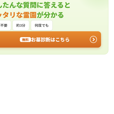
んたんな質問に答えると
ッタリな霊園
が分かる
録不要
約3分
何度でも
お墓診断はこちら
無料