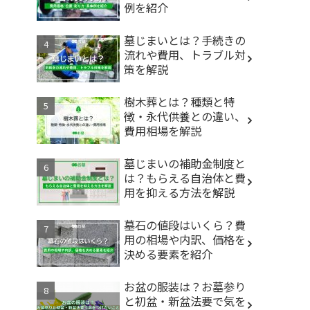
例を紹介
墓じまいとは？手続きの
流れや費用、トラブル対
策を解説
樹木葬とは？種類と特
徴・永代供養との違い、
費用相場を解説
墓じまいの補助金制度と
は？もらえる自治体と費
用を抑える方法を解説
墓石の値段はいくら？費
用の相場や内訳、価格を
決める要素を紹介
お盆の服装は？お墓参り
と初盆・新盆法要で気を