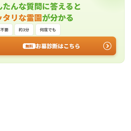
んたんな質問に答えると
ッタリな霊園
が分かる
録不要
約3分
何度でも
お墓診断はこちら
無料