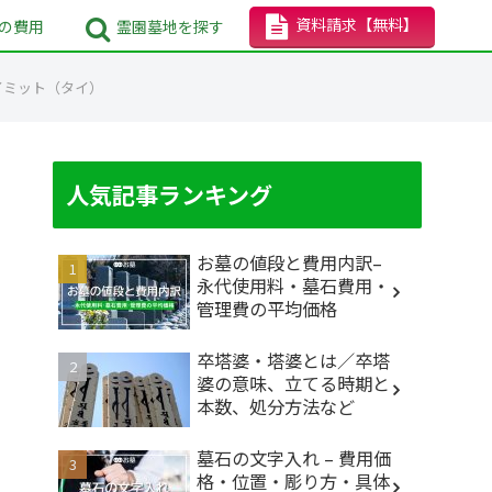
資料請求
【無料】
の
費用
霊園墓地
を探す
イミット（タイ）
人気記事ランキング
お墓の値段と費用内訳–
永代使用料・墓石費用・
管理費の平均価格
卒塔婆・塔婆とは／卒塔
婆の意味、立てる時期と
本数、処分方法など
墓石の文字入れ – 費用価
格・位置・彫り方・具体