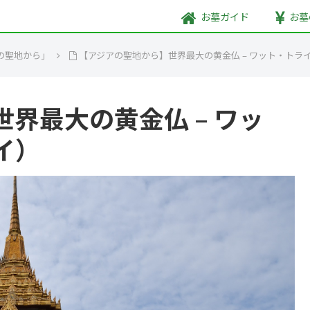
お墓
ガイド
お墓
の聖地から」
【アジアの聖地から】世界最大の黄金仏 – ワット・トラ
界最大の黄金仏 – ワッ
イ）