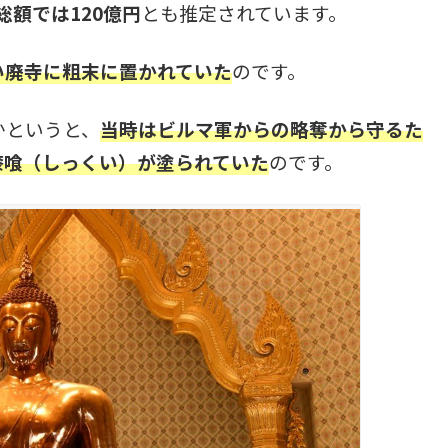
総額では120億円
とも推定されています。
い廃寺に粗末に置かれていた
のです。
かというと、
当時はビルマ軍からの略奪から守るた
漆喰（しっくい）が塗られていた
のです。