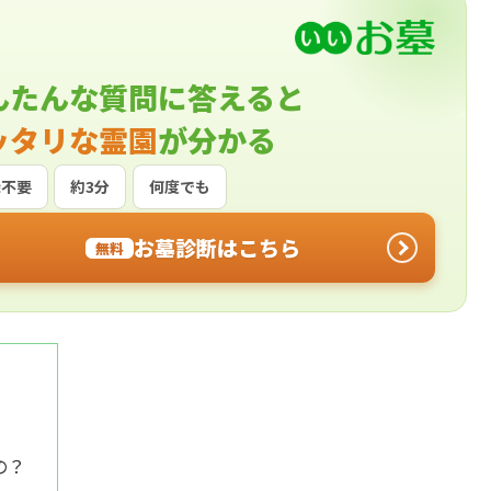
んたんな質問に答えると
ッタリな霊園
が分かる
録不要
約3分
何度でも
お墓診断はこちら
無料
の？