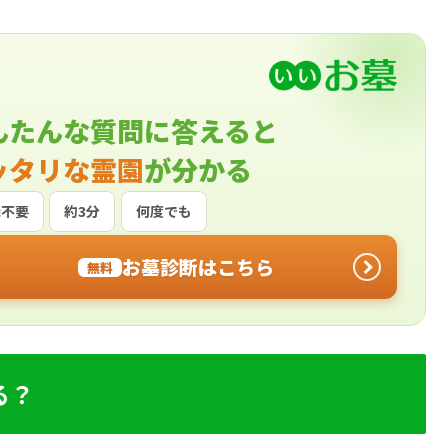
んたんな質問に答えると
ッタリな霊園
が分かる
録不要
約3分
何度でも
お墓診断はこちら
無料
る？