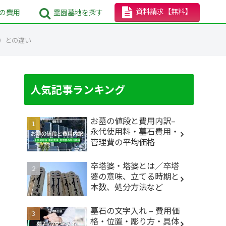
資料請求
【無料】
の
費用
霊園墓地
を探す
ス）との違い
人気記事ランキング
お墓の値段と費用内訳–
永代使用料・墓石費用・
管理費の平均価格
卒塔婆・塔婆とは／卒塔
婆の意味、立てる時期と
本数、処分方法など
墓石の文字入れ – 費用価
格・位置・彫り方・具体