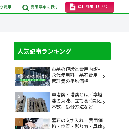
資料請求
【無料】
の
費用
霊園墓地
を探す
人気記事ランキング
お墓の値段と費用内訳–
永代使用料・墓石費用・
管理費の平均価格
卒塔婆・塔婆とは／卒塔
婆の意味、立てる時期と
本数、処分方法など
墓石の文字入れ – 費用価
格・位置・彫り方・具体