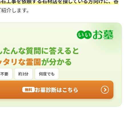
墓石工事を依頼する石材店を探している方向けに、谷
ご紹介します。
んたんな質問に答えると
ッタリな霊園
が分かる
録不要
約3分
何度でも
お墓診断はこちら
無料