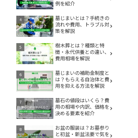
例を紹介
墓じまいとは？手続きの
流れや費用、トラブル対
策を解説
樹木葬とは？種類と特
徴・永代供養との違い、
費用相場を解説
墓じまいの補助金制度と
は？もらえる自治体と費
用を抑える方法を解説
墓石の値段はいくら？費
用の相場や内訳、価格を
決める要素を紹介
お盆の服装は？お墓参り
と初盆・新盆法要で気を