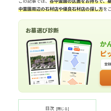
この記事では、
谷中霊園の区画をお持ちで、
中霊園周辺の石材店や優良石材店の探し方
を
お墓選び診断
か
ピ
登
目次