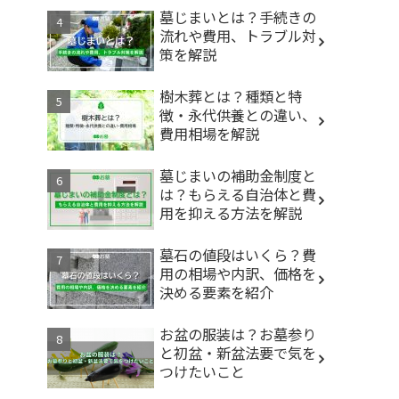
墓じまいとは？手続きの
流れや費用、トラブル対
策を解説
樹木葬とは？種類と特
徴・永代供養との違い、
費用相場を解説
墓じまいの補助金制度と
は？もらえる自治体と費
用を抑える方法を解説
墓石の値段はいくら？費
用の相場や内訳、価格を
決める要素を紹介
お盆の服装は？お墓参り
と初盆・新盆法要で気を
つけたいこと