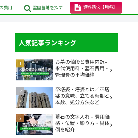
資料請求
【無料】
の
費用
霊園墓地
を探す
人気記事ランキング
お墓の値段と費用内訳–
永代使用料・墓石費用・
管理費の平均価格
卒塔婆・塔婆とは／卒塔
婆の意味、立てる時期と
本数、処分方法など
墓石の文字入れ – 費用価
格・位置・彫り方・具体
例を紹介