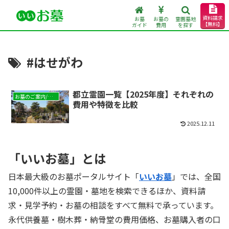
資料請求
お墓
お墓の
霊園墓地
【無料】
ガイド
費用
を探す
#はせがわ
都立霊園一覧【2025年度】それぞれの
お墓のご案内/現地レポート
費用や特徴を比較
2025.12.11
「いいお墓」とは
日本最大級のお墓ポータルサイト「
いいお墓
」では、全国
10,000件以上の霊園・墓地を検索できるほか、資料請
求・見学予約・お墓の相談をすべて無料で承っています。
永代供養墓・樹木葬・納骨堂の費用価格、お墓購入者の口