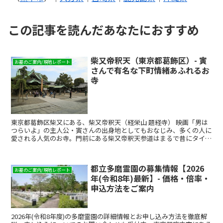
この記事を読んだあなたにおすすめ
柴又帝釈天（東京都葛飾区）- 寅
お墓のご案内/現地レポート
さんで有名な下町情緒あふれるお
寺
東京都葛飾区柴又にある、柴又帝釈天（経栄山 題経寺） 映画「男は
つらいよ」の主人公・寅さんの出身地としてもおなじみ、多くの人に
愛される人気のお寺。門前にある柴又帝釈天参道はまるで昔にタイム
スリップしたかのような下町の雰囲気を味わいながら散策できる、観
光にもおすすめのスポットです。 ここでは、そんな柴又帝釈天の歴
史や見どころをご紹介します。
都立多磨霊園の募集情報【2026
お墓のご案内/現地レポート
年(令和8年)最新】- 価格・倍率・
申込方法をご案内
2026年(令和8年度)の多磨霊園の詳細情報とお申し込み方法を徹底解