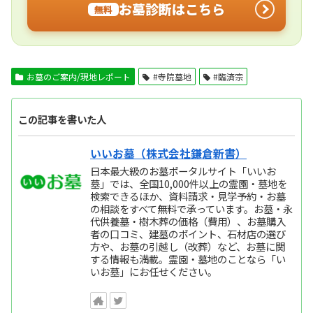
お墓診断はこちら
無料
お墓のご案内/現地レポート
#寺院墓地
#臨済宗
この記事を書いた人
いいお墓（株式会社鎌倉新書）
日本最大級のお墓ポータルサイト「いいお
墓」では、全国10,000件以上の霊園・墓地を
検索できるほか、資料請求・見学予約・お墓
の相談をすべて無料で承っています。お墓・永
代供養墓・樹木葬の価格（費用）、お墓購入
者の口コミ、建墓のポイント、石材店の選び
方や、お墓の引越し（改葬）など、お墓に関
する情報も満載。霊園・墓地のことなら「い
いお墓」にお任せください。