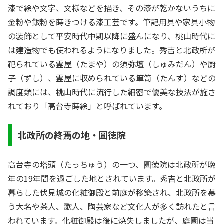
漆で絵や文字、文様などを描き、その漆が乾かないうちに
金粉や銀粉を蒔きつける漆工芸です。筆記用具や家具小物
の装飾として平安時代中期以降に盛んになり、桃山時代に
は建造物でも使われるようになりました。秀吉と北政所が
祀られている霊屋（たまや）の須弥壇（しゅみだん）や厨
子（ずし）、霊屋に収められている箪笥（たんす）などの
調度類には、桃山時代に流行した細密で優美な技法が施さ
れており「高台寺蒔絵」と呼ばれています。
北政所の終焉の地・圓徳院
高台寺の塔頭（たっちゅう）の一つ、圓徳院は北政所が晩
年の19年間を過ごした地とされています。秀吉と北政所が
暮らした伏見城の化粧御殿と前庭が移築され、北政所を慕
う大名や茶人、歌人、陶芸家など文化人が多く訪れたと言
われています。化粧御殿は後に焼失しましたが、庭園は当