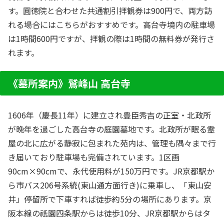
す。圓徳院と合わせた共通割引拝観券は900円で、両方訪
れる場合にはこちらがおすすめです。高台寺境内の駐車場
は1時間600円ですが、拝観の際は1時間の無料券が発行さ
れます。
《墓所案内》鷲峰山 高台寺
1606年（慶長11年）に建立され豊臣秀吉の正室・北政所
が晩年を過ごした高台寺の庭園墓地です。北政所が眠る霊
屋の北に広がる静寂に包まれた苑内は、管理も隅々まで行
き届いており駐車場も完備されています。1区画
90cm×90cmで、永代使用料が150万円です。JR京都駅か
ら市バス206号系統(東山通方面行き)に乗車し、「東山安
井」停留所で下車すれば徒歩約5分の場所にあります。京
阪本線の祇園四条駅からは徒歩10分、JR京都駅からはタ