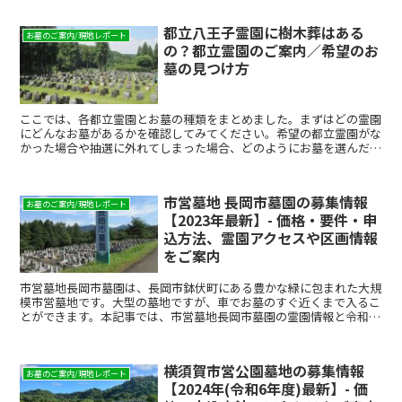
都立八王子霊園に樹木葬はある
お墓のご案内/現地レポート
の？都立霊園のご案内／希望のお
墓の見つけ方
ここでは、各都立霊園とお墓の種類をまとめました。まずはどの霊園
にどんなお墓があるかを確認してみてください。希望の都立霊園がな
かった場合や抽選に外れてしまった場合、どのようにお墓を選んだら
よいかご案内します。お墓探しの参考にしてみてください。
市営墓地 長岡市墓園の募集情報
お墓のご案内/現地レポート
【2023年最新】- 価格・要件・申
込方法、霊園アクセスや区画情報
をご案内
市営墓地長岡市墓園は、長岡市鉢伏町にある豊かな緑に包まれた大規
模市営墓地です。大型の墓地ですが、車でお墓のすぐ近くまで入るこ
とができます。本記事では、市営墓地長岡市墓園の霊園情報と令和４
年の募集区画と価格、申込要件。市営墓地長岡市墓園の応募...
横須賀市営公園墓地の募集情報
お墓のご案内/現地レポート
【2024年(令和6年度)最新】- 価