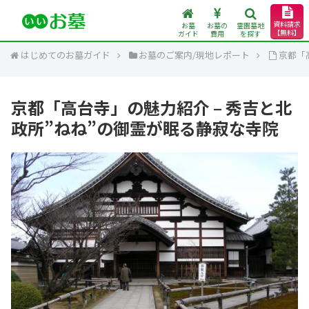
資料請求
お墓
お墓の
霊園墓地
【無料】
ガイド
費用
を探す
はじめてのお墓ガイド
お墓のご案内/現地レポート
京都「
京都「高台寺」の魅力紹介 – 秀吉と北
政所”ねね”の御霊が眠る静寂な寺院