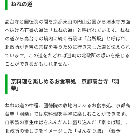
ねねの道
高台寺と圓徳院の間を京都東山の円山公園から清水寺方面
へ抜ける石畳の道は「ねねの道」と呼ばれています。ねね
の道から高台寺の境内に続く石段は「台所坂」と呼ばれ、
北政所が秀吉の菩提を弔うために行き来した道と伝えられ
ています。この道をたどれば当時の北政所の想いを感じる
ことができるかもしれません。
京料理を楽しめるお食事処 京都高台寺「羽
柴」
ねねの道の中程、圓徳院の敷地内にあるお食事処、京都高
台寺「羽柴」では京料理を手軽に楽しむことができます。
自家製の京生ゆばをふんだんに盛り込んだ「京ゆば膳」、
北政所の優しさをイメージした「はんなり膳」（要予