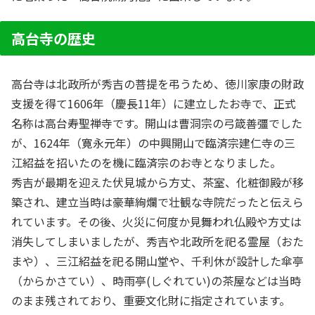
高台寺の歴史
高台寺は北政所が秀吉の菩提を弔うため、徳川家康の財政
支援を得て1606年（慶長11年）に建立したお寺で、正式
名称は高台寿聖禅寺です。開山は曹洞宗の弓箴善彊でした
が、1624年（寛永元年）の中興開山で臨済宗建仁寺の三
江紹益を招いたのを機に臨済宗のお寺となりました。
秀吉が最期を迎えた伏見城から方丈、茶室、化粧御殿が移
築され、建立当時は豪華絢爛で壮観な寺院だったと伝えら
れています。その後、火災に何度か見舞われ仏殿や方丈は
消失してしまいましたが、秀吉や北政所を祀る霊屋（おた
まや）、三江紹益を祀る開山堂や、千利休が設計した傘亭
（からかさてい）、時雨亭(しぐれてい)の茶屋などは当時
のまま残されており、重要文化財に指定されています。