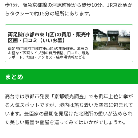
歩7分、阪急京都線の河原町駅から徒歩10分、JR京都駅か
らタクシーで約15分の場所にあります。
両足院(京都市東山区)の費用・販売中
区画・口コミ【いいお墓】
両足院(京都府京都市東山区)の施設詳細。墓石の
お墓など区画タイプ別の費用価格、口コミ、現地
レポート、地図・アクセス・駐車場情報などを掲
載。霊園・墓地をお探しなら日本最大級のお墓ポ
ータルサイト「いいお墓」にお任せください。資
料請求・見学予約・お墓の相談はすべて無料！建
墓のポイント、石材店の選び方など、お墓探しに
まとめ
役立つ情報...
高台寺は京都市発表「京都観光調査」でも例年上位に挙が
る人気スポットですが、境内は落ち着いた空気に包まれて
います。豊臣家の最期を見届けた北政所の想いが込められ
た美しい庭園や霊屋を巡ってみてはいかがでしょうか。