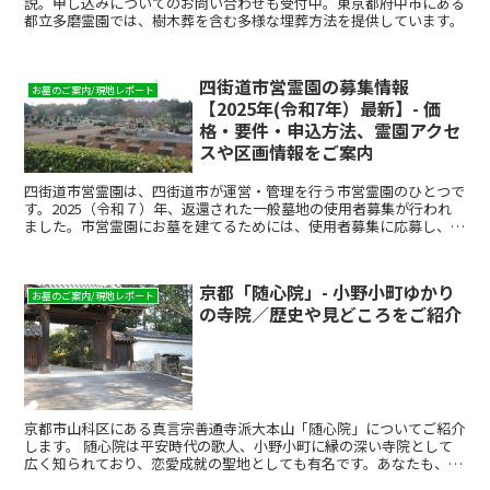
説。申し込みについてのお問い合わせも受付中。東京都府中市にある
都立多磨霊園では、樹木葬を含む多様な埋葬方法を提供しています。
四街道市営霊園の募集情報
お墓のご案内/現地レポート
【2025年(令和7年）最新】- 価
格・要件・申込方法、霊園アクセ
スや区画情報をご案内
四街道市営霊園は、四街道市が運営・管理を行う市営霊園のひとつで
す。2025（令和７）年、返還された一般墓地の使用者募集が行われ
ました。市営霊園にお墓を建てるためには、使用者募集に応募し、当
選する必要があります。しかし、市営霊園はとても人気が...
京都「随心院」- 小野小町ゆかり
お墓のご案内/現地レポート
の寺院／歴史や見どころをご紹介
京都市山科区にある真言宗善通寺派大本山「随心院」についてご紹介
します。 随心院は平安時代の歌人、小野小町に縁の深い寺院として
広く知られており、恋愛成就の聖地としても有名です。あなたも、小
野小町の足跡をたどってみてはいかがでしょうか。