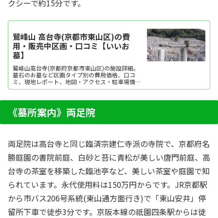
クシーで約15分です。
鷲峰山 高台寺(京都市東山区)の費
用・販売中区画・口コミ【いいお
墓】
鷲峰山高台寺(京都府京都市東山区)の施設詳細。
墓石のお墓など区画タイプ別の費用価格、口コ
ミ、現地レポート、地図・アクセス・駐車場情報
などを掲載。霊園・墓地をお探しなら日本最大級
のお墓ポータルサイト「いいお墓」にお任せくだ
さい。資料請求・見学予約・お墓の相談はすべて
無料！建墓のポイント、石材店の選び方など、お
《墓所案内》両足院
墓探しに役立...
両足院は高台寺と同じ臨済宗建仁寺派の寺院で、京都府名
勝庭園の書院前庭、白砂と苔に青松が美しい唐門前庭、高
台寺の茶室を移築した臨池亭など、美しい茶室や庭園で知
られています。永代使用料は150万円からです。JR京都駅
から市バス206号系統(東山通方面行き)で「東山安井」停
留所下車で徒歩3分です。京阪本線の祇園四条駅からは徒